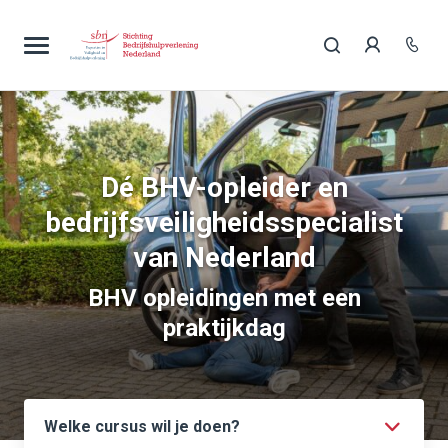
Dé BHV-opleider en
bedrijfsveiligheidsspecialist
van Nederland
BHV opleidingen met een
praktijkdag
Welke cursus wil je doen?