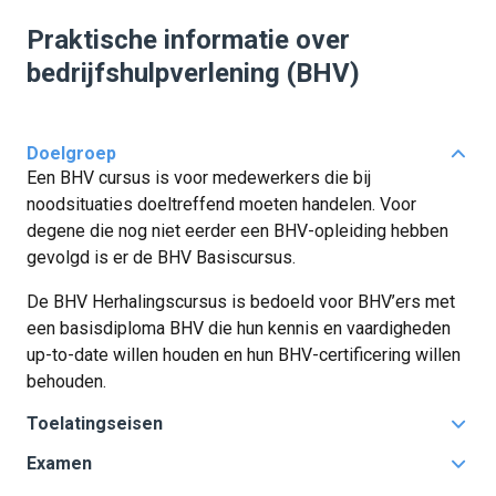
Praktische informatie over
bedrijfshulpverlening (BHV)
Doelgroep
Een BHV cursus is voor medewerkers die bij
noodsituaties doeltreffend moeten handelen. Voor
degene die nog niet eerder een BHV-opleiding hebben
gevolgd is er de BHV Basiscursus.
De BHV Herhalingscursus is bedoeld voor BHV’ers met
een basisdiploma BHV die hun kennis en vaardigheden
up-to-date willen houden en hun BHV-certificering willen
behouden.
Toelatingseisen
BHV Basis: geen vooropleiding nodig
Examen
BHV Herhaling: je dient in het bezit te zijn van een
BHV Basis: