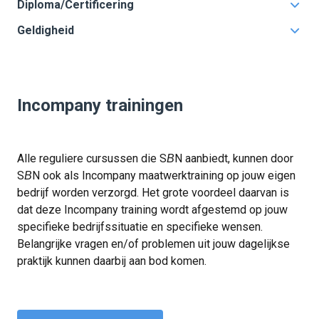
Basisdiploma BHV
Diploma/Certificering
Theorie-examen Eerste Hulp
BHV Basis:
Theorie-examen Brandbestrijding & Ontruiming
Geldigheid
NIBHV Basisdiploma BHV
Uitvoeren van praktijkverrichtingen
Het BHV diploma is steeds één jaar geldig en daarna te
NIBHV Certificaat Eerste Hulp
verlengen via de Herhalingscursus BHV
NIBHV Certificaat Brandbestrijding & Ontruiming
BHV Herhaling:
Uitvoeren van praktijkverrichtingen voor Eerste Hulp en
BHV Herhaling:
Incompany trainingen
Brandbestrijding & Ontruiming
NIBHV Herhalingscertificaat BHV
Alle reguliere cursussen die S
N aanbiedt, kunnen door
B
S
N ook als Incompany maatwerktraining op jouw eigen
B
bedrijf worden verzorgd. Het grote voordeel daarvan is
dat deze Incompany training wordt afgestemd op jouw
specifieke bedrijfssituatie en specifieke wensen.
Belangrijke vragen en/of problemen uit jouw dagelijkse
praktijk kunnen daarbij aan bod komen.