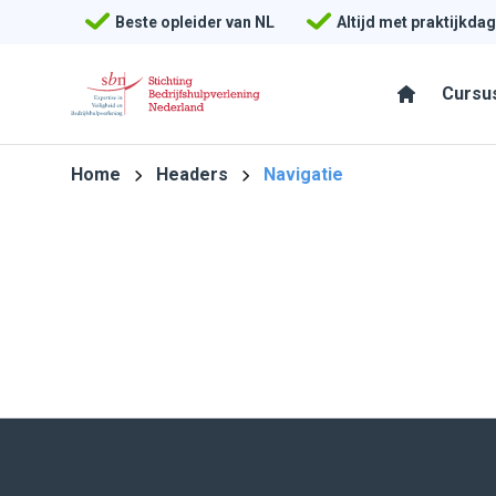
Beste opleider van NL
Beste opleider van NL
Altijd met praktijkdag
Altijd met praktijkdag
Cursu
Cursu
Home
Headers
Navigatie