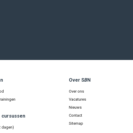
en
Over S
B
N
od
Over ons
rainingen
Vacatures
Nieuws
e cursussen
Contact
Sitemap
2 dagen)