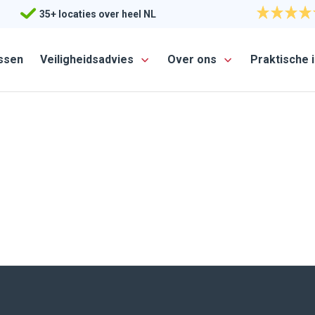
35+ locaties over heel NL
35+ locaties over heel NL
ssen
ssen
Veiligheidsadvies
Veiligheidsadvies
Over ons
Over ons
Praktische 
Praktische 