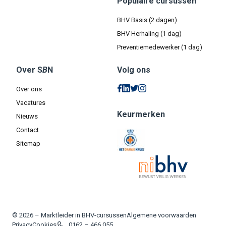
Populaire cursussen
BHV Basis (2 dagen)
BHV Herhaling (1 dag)
Preventiemedewerker (1 dag)
Over S
B
N
Volg ons
Over ons
Vacatures
Keurmerken
Nieuws
Contact
Sitemap
© 2026 – Marktleider in BHV-cursussen
Algemene voorwaarden
Privacy
Cookies
0162 – 466 055