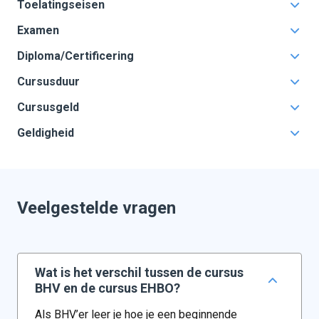
Toelatingseisen
Geen vooropleiding nodig
Examen
Het Oranje Kruis examen Eerste Hulp bestaat uit een
Diploma/Certificering
theoretisch gedeelte en uit een praktijkgedeelte
Oranje Kruis Diploma Eerste Hulp
Cursusduur
Drie lesdagen van 09.00 uur tot 17.00 uur
Cursusgeld
Bel voor actuele prijzen naar onze afdeling Incompany of
Geldigheid
stuur ons een e-mailbericht voor een vrijblijvende offerte
Het Oranje Kruis Diploma Eerste Hulp blijft alleen geldig
op voorwaarde dat je ieder jaar deelneemt aan een
Herhalingscursus EHBO
Veelgestelde vragen
Wat is het verschil tussen de cursus
BHV en de cursus EHBO?
Als BHV’er leer je hoe je een beginnende