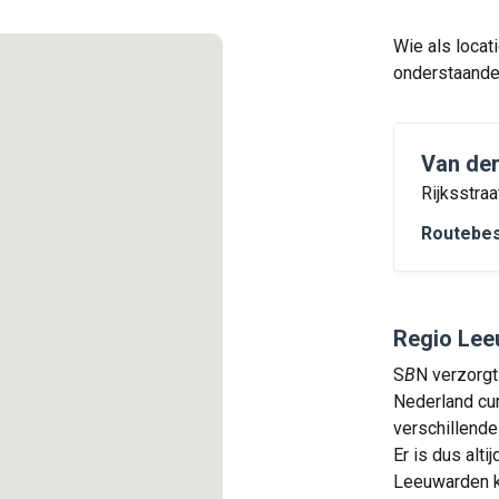
Wie als locat
onderstaande 
Van der
Rijksstra
Routebes
Regio Le
S
B
N verzorgt
Nederland cur
verschillende
Er is dus alti
Leeuwarden ka