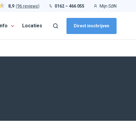
(
96 reviews
)
0162 – 466 055
Mijn S
B
N
8,9
info
Locaties
Direct inschrijven