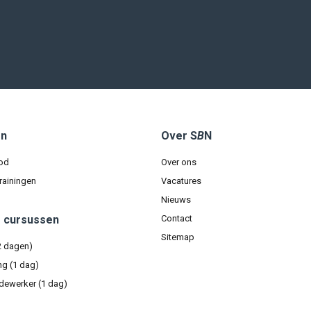
en
Over S
B
N
od
Over ons
rainingen
Vacatures
Nieuws
e cursussen
Contact
Sitemap
2 dagen)
ng (1 dag)
dewerker (1 dag)